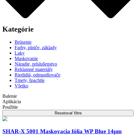
Kategórie
Brúsenie
Farby, plniče, základy
Laky
Maskovanie
Náradie, príslušenstvo
Reklamné materiály
Riedidlá, odmastňovače
Tmely, špachtle
Všetko
Balenie
Aplikácia
Použitie
Resetovať filtre
SHAR-X 5001 Maskovacia fólia WP Blue 14µm