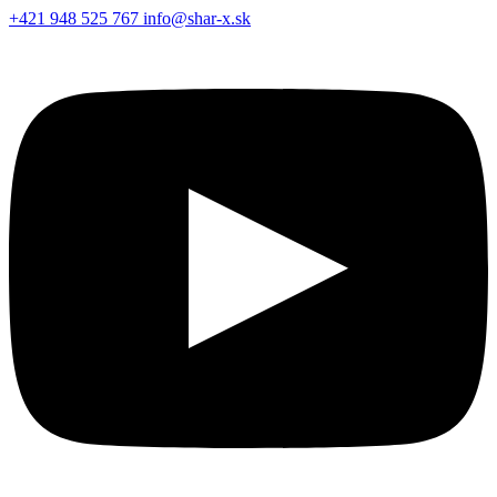
+421 948 525 767
info@shar-x.sk