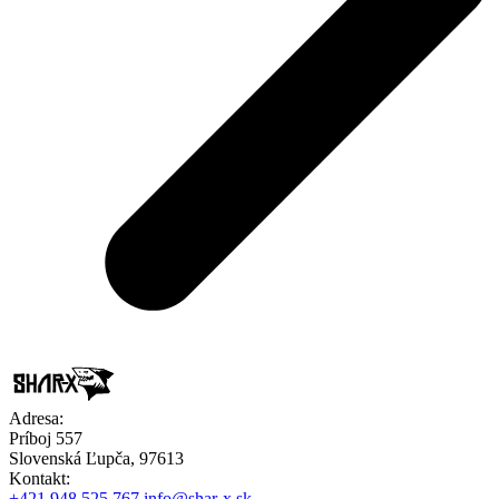
Adresa:
Príboj 557
Slovenská Ľupča, 97613
Kontakt:
+421 948 525 767
info@shar-x.sk