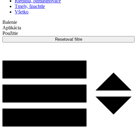
Riedidlá, odmastňovače
Tmely, špachtle
Všetko
Balenie
Aplikácia
Použitie
Resetovať filtre