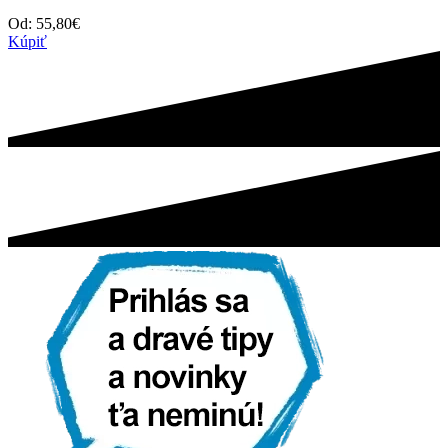
Od:
55,80
€
Kúpiť