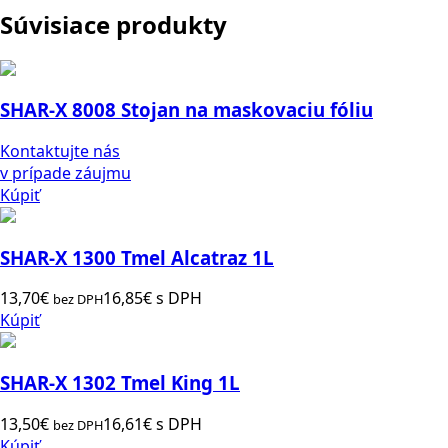
Súvisiace produkty
SHAR-X 8008 Stojan na maskovaciu fóliu
Kontaktujte nás
v prípade záujmu
Kúpiť
SHAR-X 1300 Tmel Alcatraz 1L
13,70
€
16,85
€
s DPH
bez DPH
Kúpiť
SHAR-X 1302 Tmel King 1L
13,50
€
16,61
€
s DPH
bez DPH
Kúpiť