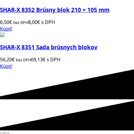
SHAR-X 8352 Brúsny blok 210 × 105 mm
6,50
€
8,00
€
s DPH
bez DPH
Kúpiť
SHAR-X 8351 Sada brúsnych blokov
56,20
€
69,13
€
s DPH
bez DPH
Kúpiť